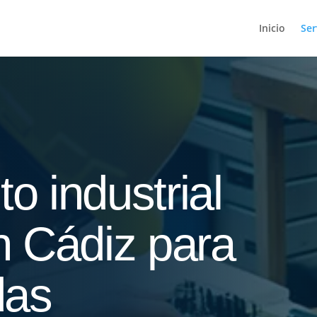
Inicio
Ser
o industrial
n Cádiz para
das