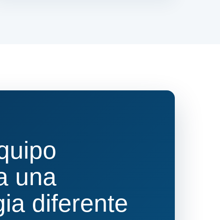
quipo
a una
gia diferente